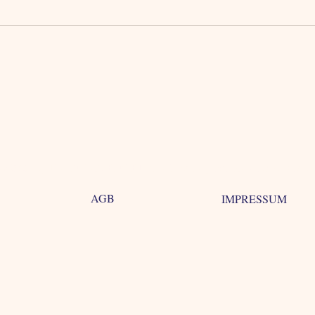
© 2023 by DR. NORA ENGELBERT Proudly created with
Wix.com
AGB
IMPRESSUM