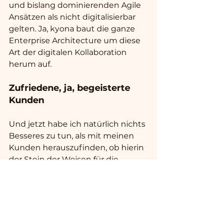
und bislang dominierenden Agile 
Ansätzen als nicht digitalisierbar 
gelten. Ja, kyona baut die ganze 
Enterprise Architecture um diese 
Art der digitalen Kollaboration 
herum auf. 
Zufriedene, ja, begeisterte 
Kunden 
Und jetzt habe ich natürlich nichts 
Besseres zu tun, als mit meinen 
Kunden herauszufinden, ob hierin 
der Stein der Weisen für die 
Unternehmensführung der 
Zukunft liegt. Die Basis, um KI als 
Teamkollege wirklich 
nutzbringend - da vernetzt mit 
allen Wissensdaten aus dem 