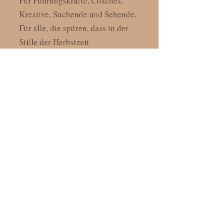
Für Führungskräfte, Coaches,
Kreative, Suchende und Sehende.
Für alle, die spüren, dass in der
Stille der Herbstzeit
etwas Neues in ihnen Form
annimmt.
Rahmenbedingungen
Dauer:
4 Abende à 90 Minuten
Gruppe:
6–8 Teilnehmende
Ort:
Online via Teams
Material:
Du erhältst vorab eine
kleine Materialliste
Start:
11.11.2025
, 17:30-19.00
, jeweils
dienstags