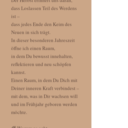
Der Herbst erinnert uns daran,
dass Loslassen Teil des Werdens
ist –
dass jedes Ende den Keim des
Neuen in sich trägt.
In dieser besonderen Jahreszeit
öffne ich einen Raum,
in dem Du bewusst innehalten,
reflektieren und neu schöpfen
kannst.
Einen Raum, in dem Du Dich mit
Deiner inneren Kraft verbindest –
mit dem, was in Dir wachsen will
und im Frühjahr geboren werden
möchte.