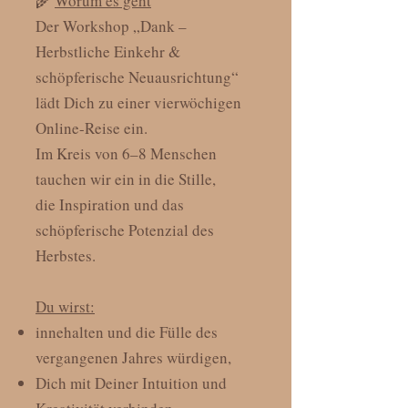
🌾
Worum es geht
Der Workshop „Dank –
Herbstliche Einkehr &
schöpferische Neuausrichtung“
lädt Dich zu einer vierwöchigen
Online-Reise ein.
Im Kreis von 6–8 Menschen
tauchen wir ein in die Stille,
die Inspiration und das
schöpferische Potenzial des
Herbstes.
Du wirst:
innehalten und die Fülle des
vergangenen Jahres würdigen,
Dich mit Deiner Intuition und