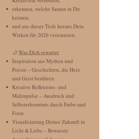
Kreativität verbinden,
erkennen, welche Samen in Dir
keimen,
und aus dieser Tiefe heraus Dein
Wirken für 2026 visionieren.
🌙
Was Dich erwartet
Inspiration aus Mythen und
Poesie – Geschichten, die Herz
und Geist berühren
Kreative Reflexions- und
Malimpulse – Ausdruck und
Selbsterkenntnis durch Farbe und
Form
Visualisierung Deiner Zukunft in
Licht & Liebe – Bewusste