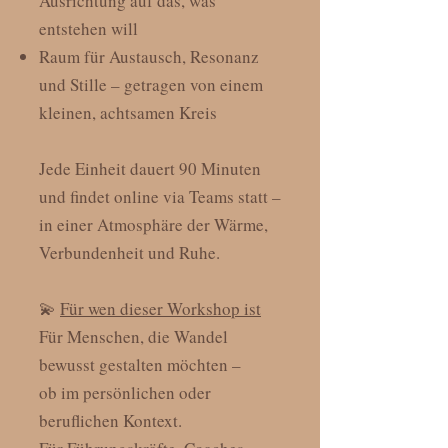
Ausrichtung auf das, was
entstehen will
Raum für Austausch, Resonanz
und Stille – getragen von einem
kleinen, achtsamen Kreis
Jede Einheit dauert 90 Minuten
und findet online via Teams statt –
in einer Atmosphäre der Wärme,
Verbundenheit und Ruhe.
💫
Für wen dieser Workshop ist
Für Menschen, die Wandel
bewusst gestalten möchten –
ob im persönlichen oder
beruflichen Kontext.