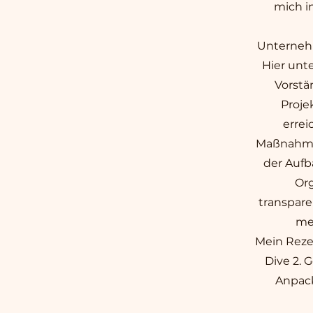
mich i
Unterneh
Hier unt
Vorstä
Projek
erre
Maßnahme
der Aufb
Or
transpar
me
Mein Reze
Dive 2. 
Anpac