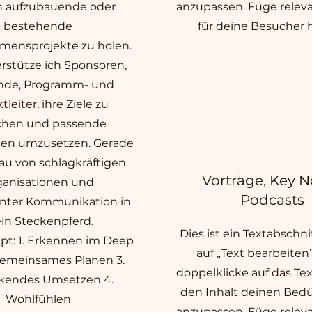
n aufzubauende oder
anzupassen. Füge releva
bestehende
für deine Besucher h
mensprojekte zu holen.
erstütze ich Sponsoren,
nde, Programm- und
tleiter, ihre Ziele zu
ichen und passende
n umzusetzen. Gerade
au von schlagkräftigen
Vorträge, Key N
ganisationen und
Podcasts
enter Kommunikation in
in Steckenpferd.
Dies ist ein Textabschnit
pt: 1. Erkennen im Deep
auf „Text bearbeiten
Gemeinsames Planen 3.
doppelklicke auf das Tex
kendes Umsetzen 4.
den Inhalt deinen Bedü
Wohlfühlen
anzupassen. Füge releva