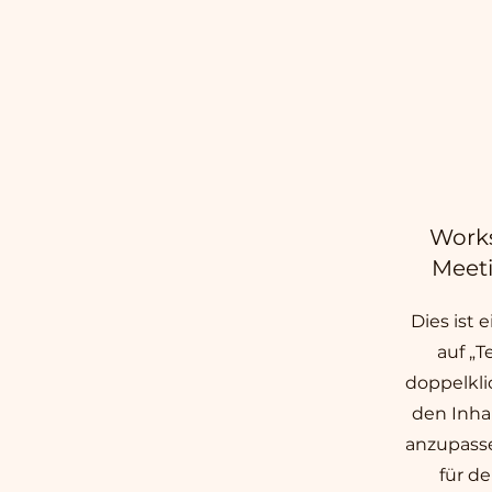
Works
Meet
Dies ist 
auf „T
doppelkli
den Inha
anzupasse
für d