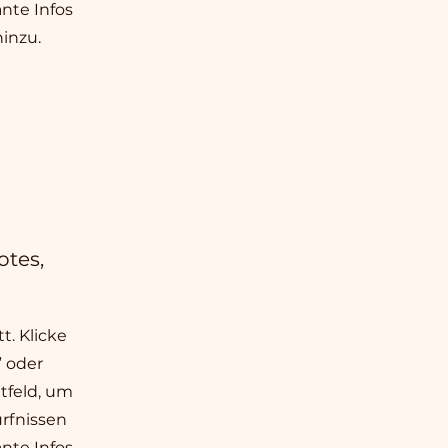
nte Infos
inzu.
otes,
t. Klicke
” oder
tfeld, um
rfnissen
nte Infos